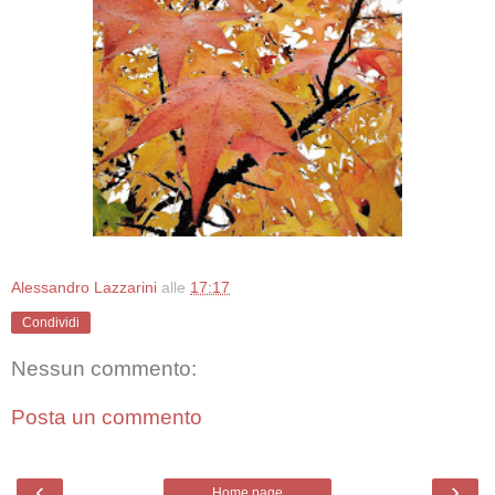
Alessandro Lazzarini
alle
17:17
Condividi
Nessun commento:
Posta un commento
‹
›
Home page